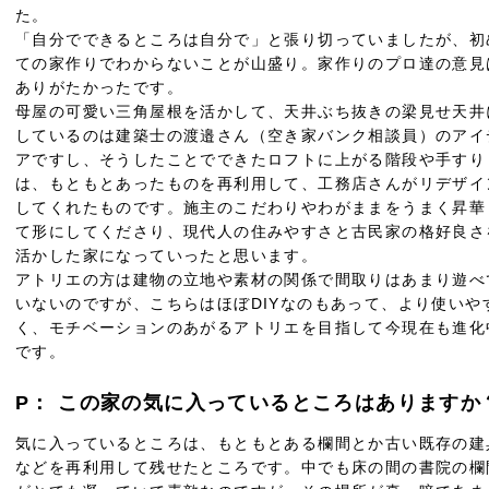
た。
「自分でできるところは自分で」と張り切っていましたが、初
ての家作りでわからないことが山盛り。家作りのプロ達の意見
ありがたかったです。
母屋の可愛い三角屋根を活かして、天井ぶち抜きの梁見せ天井
しているのは建築士の渡邉さん（空き家バンク相談員）のアイ
アですし、そうしたことでできたロフトに上がる階段や手すり
は、もともとあったものを再利用して、工務店さんがリデザイ
してくれたものです。施主のこだわりやわがままをうまく昇華
て形にしてくださり、現代人の住みやすさと古民家の格好良さ
活かした家になっていったと思います。
アトリエの方は建物の立地や素材の関係で間取りはあまり遊べ
いないのですが、こちらはほぼDIYなのもあって、より使いや
く、モチベーションのあがるアトリエを目指して今現在も進化
です。
P： この家の気に入っているところはありますか
気に入っているところは、もともとある欄間とか古い既存の建
などを再利用して残せたところです。中でも床の間の書院の欄