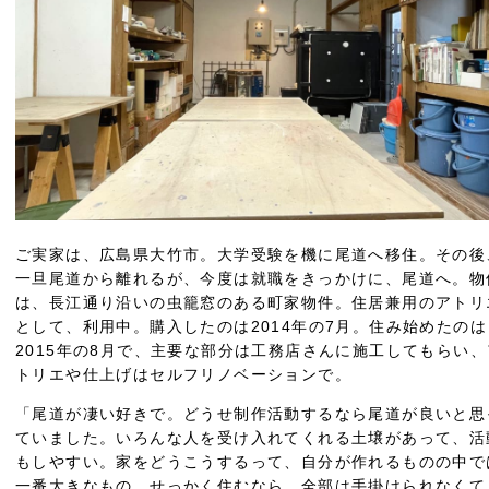
ご実家は、広島県大竹市。大学受験を機に尾道へ移住。その後
一旦尾道から離れるが、今度は就職をきっかけに、尾道へ。物
は、長江通り沿いの虫籠窓のある町家物件。住居兼用のアトリ
として、利用中。購入したのは2014年の7月。住み始めたのは
2015年の8月で、主要な部分は工務店さんに施工してもらい、
トリエや仕上げはセルフリノベーションで。
「尾道が凄い好きで。どうせ制作活動するなら尾道が良いと思
ていました。いろんな人を受け入れてくれる土壌があって、活
もしやすい。家をどうこうするって、自分が作れるものの中で
一番大きなもの。せっかく住むなら、全部は手掛けられなくて