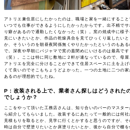
アトリエ兼住居にしたかったのは、職場と家を一緒にすること
いつでも仕事ができるようにしたかったからです。出不精でサ
り癖があるので通勤したくなかった（笑）。窯の焼成中に様子
見にいきたいとか、作品の乾燥具合を見てひっくり返したいと
か、そういうのを朝昼夜関係無くやりたかったというのもある
で。深夜や早朝にパジャマで窯の蓋閉めにいけるのは最高です
（笑）。ここは特に同じ敷地に２軒が連なっているので、母屋
アトリエを完全に分けることができて住居スペースに土を上げ
くて良いのでそこもちょうどよかった。一つの土地に二つの家
あるのが理想的でしたね。
P：改装される上で、業者さん探しはどうされた
でしょうか？
ここをやって頂いた工務店さんは、知り合いのバーのマスター
ら紹介してもらいました。改装するにあたって一般的には何社
見積もりを取るとか、見学に行くとかすると思うのですが、そ
時は自分で壁塗りたいとか床塗りたいとか、後から自分で棚を