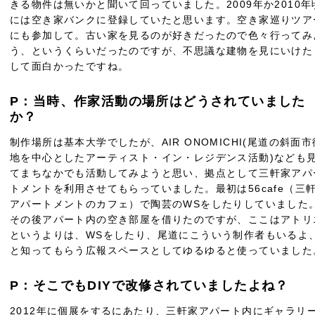
きる物件は無いかと聞いて回っていました。2009年か2010年
には空き家バンクに登録していたと思います。空き家巡りツア
にも参加して。古い家を見るのが好きだったので色々行ってみ
う、というくらいだったのですが、不思議な建物を見にいけた
して面白かったですね。
P：当時、作家活動の場所はどうされていました
か？
制作場所は基本大学でしたが、AIR ONOMICHI(尾道の斜面市
地を中心としたアーティスト・イン・レジデンス活動)なども
てまちなかでも活動してみようと思い、拠点として三軒家アパ
トメントを利用させてもらっていました。最初は56cafe（三
アパートメントのカフェ）で陶芸のWSをしたりしていました
その後アパート内の空き部屋を借りたのですが、ここはアトリ
というよりは、WSをしたり、尾道にこういう制作者もいるよ
と知ってもらう広報スペースとしてゆるゆると使っていました
P：そこでもDIYで改修されていましたよね？
2012年に個展をするにあたり、三軒家アパート内にギャラリ