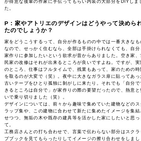
が得意な後輩の作家に手伝ってもらい内装の大部分をDIYしま
た。
P：家やアトリエのデザインはどうやって決めら
たのでしょうか？
家をどうこうするって、自分が作るものの中では一番大きなも
なので、せっかく住むなら、全部は手掛けられなくても、自分
家作りに参加したいという欲求が昔からありました。空き家、
民家の改修はそれが出来るところが良いですよね。ですが、実
のところ、仕事はフルタイムで、残業もあって、家のための時
を取るのが大変で（笑）。夜中に大きなガラス扉に貼ってあっ
古いテープをひとり孤独に剝がしに来たり。それでも「自分で
きるところは自分で」が家作りの際の要望だったので、熱意と
いで乗り切りました（笑）。
デザインについては、前々から趣味で集めていた建物などのス
ラップ集や、この建物に合わせて新たに集めたイメージを集結
せつつ、無垢の木や既存の建具等を活かした家にしたいと思っ
て。
工務店さんとの打ち合わせで、言葉で伝わらない部分はスクラ
プブックを見てもらったりしてイメージの擦り合わせをしまし