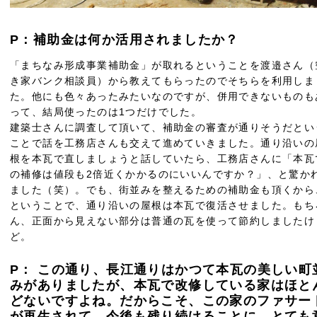
P：補助金は何か活用されましたか？
「まちなみ形成事業補助金」が取れるということを渡邉さん（
き家バンク相談員）から教えてもらったのでそちらを利用しま
た。他にも色々あったみたいなのですが、併用できないものも
って、結局使ったのは1つだけでした。
建築士さんに調査して頂いて、補助金の審査が通りそうだとい
ことで話を工務店さんも交えて進めていきました。通り沿いの
根を本瓦で直しましょうと話していたら、工務店さんに「本瓦
の補修は値段も2倍近くかかるのにいいんですか？」、と驚か
ました（笑）。でも、街並みを整えるための補助金も頂くから
ということで、通り沿いの屋根は本瓦で復活させました。もち
ん、正面から見えない部分は普通の瓦を使って節約しましたけ
ど。
P： この通り、長江通りはかつて本瓦の美しい町
みがありましたが、本瓦で改修している家はほと
どないですよね。だからこそ、この家のファサー
が再生されて、今後も残り続けることに、とても