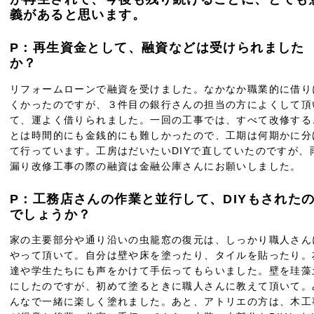
義があると思います。
P：再生資金として、融資などは受けられました
か？
リフォームローンで融資を受けました。なかなか職業的に借り
くかったのですが、３件目の銀行さんの担当の方によくして頂
て、運よく借りられました。一回の工事では、すべて改修する
とは時間的にも金銭的にも難しかったので、工期は何期かに分
て行っています。工房はだいたいDIYで直していたのですが、
漏り改修工事の際の融資は金融公庫さんにお願いしました。
P：工務店さんの作業と並行して、DIYもされた
でしょうか？
家の主要部分や通り沿いの虫籠窓の復元は、しっかり職人さん
やって頂いて。自分は壁や床を塗ったり、タイルを貼ったり。
達や学生たちにも声をかけて手伝ってもらいました。壁を珪藻
にしたのですが、初めて塗るときに職人さんに教えて頂いて。
んなで一緒に楽しく塗れました。あと、アトリエの方は、木工