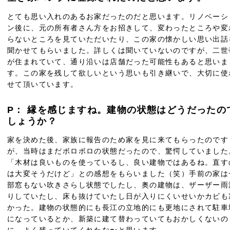
とても思い入れのあるお家だったのだと思います。リノベーシ
ン後に、元の所有者さん方をお招きして、変わったところや変
らないところを見ていただいたり、この家の懐かしい思い出話
聞かせてもらいました。詳しくは聞いていないのですが、二世
が住まれていて、通り沿いは店舗だった可能性もあると思いま
す。この家を残して欲しいという思いも引き継いで、大切に使
せて頂いています。
P： 縁を感じますね。建物の状態はどうだったの
しょうか？
家を決めた後、家族に報告のため家を見に来てもらったのです
が、当時はまだボロボロの状態だったので、驚愕していました
「木材は良いものを使っているし、良い建物ではあるね。直す
は大変そうだけど」との感想をもらいました（笑）手前の家は
部窓もない吹きさらし状態でしたし、奥の建物は、ザーザー雨
りしていたし、床も抜けていたし日が入りにくいせいかカビも
かった。建物の状態的にも長江の立地的にも更地にされて駐車
になっているとか、新築に建て替わっていてもおかしくないの