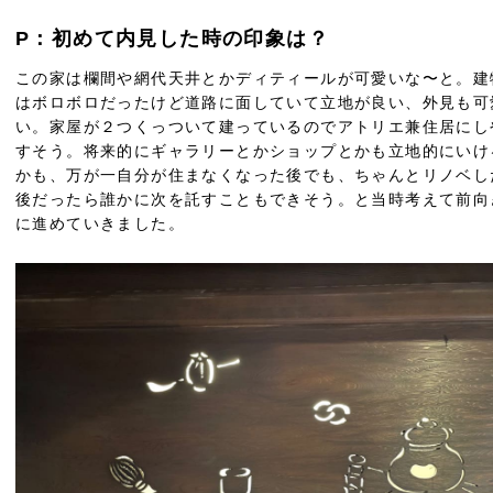
P：初めて内見した時の印象は？
この家は欄間や網代天井とかディティールが可愛いな〜と。建
はボロボロだったけど道路に面していて立地が良い、外見も可
い。家屋が２つくっついて建っているのでアトリエ兼住居にし
すそう。将来的にギャラリーとかショップとかも立地的にいけ
かも、万が一自分が住まなくなった後でも、ちゃんとリノベし
後だったら誰かに次を託すこともできそう。と当時考えて前向
に進めていきました。