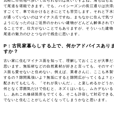
気軽に市街地へ歩いて出られるのは良いですよね。海も山も近
て尾道を堪能できます。でも、ハイシーズンの長江通りは渋滞
すごくて、車で出かけるときにとても苦労します。それと下水
が通っていないのはマイナス点ですね。まちなかに住んで気づ
ようになったのはご近所のかわいい建物がどんどん解体されて
ることです。仕方がないことでもありますが、そういった建物
尾道の魅力のひとつなので残念に思います。
P：古民家暮らしする上で、何かアドバイスあり
すか？
古い家に住むマイナス面を知って、理解しておくことが大事だ
思います。無垢材などの自然素材が好きと言っても、そのマイ
ス面も愛せないと住めない。例えば、業者さんに、ここも木製
するの？隙間風強いよ？無垢にすると隙間広がってくるよ？と
配されてもむしろ、「それが良いんだ」、と楽しめるかどうか
何となく雰囲気だけで住むと、ネズミはいるし、ムカデもいる
し、あれこれ修繕箇所もでてくる。そこも許容して対応できる
でないと住むことがしんどくなってしまうかなと思います。