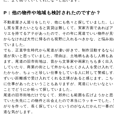
に、よく残っていてくれたな〜と思います。
P：他の物件や地域も検討されたのですか？
不動産屋さん巡りをしたり、他にも色々と探していました。し
し窯を置きたいとなると賃貸は難しくて。実家方面であればア
リエを持てるアテがあったので、その年に尾道でいい物件が見
からなければ大竹に帰るのも視野に入れるべきかな、と悩み始
ていました。
でも、正直学生時代から尾道が凄い好きで。制作活動するなら
道が良いと思っていました。理由は、土地柄もあるし人柄もあ
ます。尾道の旧市街地は、昔から文筆家や画家たちも多く出入
していたり、商業の街として外からもたくさん人を受け入れて
たからか、ちょっと珍しい仕事をしている人に対して警戒しす
ずいい距離感で受け入れてくれる土壌があると感じます。こち
に仕事があったということもありますが、尾道にいたいなとい
ことでどうにか粘って探していました。
尾道の旧市街地だけでなくて、郊外にも範囲を広げようかと思
ていた矢先にこの物件と出会えたので本当にラッキーでした。
がりを作って、長く探していくというのがなんだかんだ一番の
道な気がします。