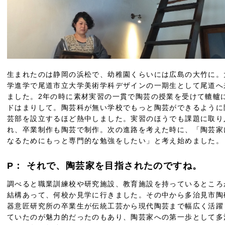
生まれたのは静岡の浜松で、幼稚園くらいには広島の大竹に。
学進学で尾道市立大学美術学科デザインの一期生として尾道へ
ました。2年の時に素材実習の一貫で陶芸の授業を受けて轆轤
ドはまりして。陶芸科が無い学校でもっと陶芸ができるように
芸部を設立するほど熱中しました。実習のほうでも課題に取り
れ、卒業制作も陶芸で制作。次の進路を考えた時に、「陶芸家
なるためにもっと専門的な勉強をしたい」と考え始めました。
P： それで、陶芸家を目指されたのですね。
調べると職業訓練校や研究施設、教育施設を持っているところ
結構あって、何校か見学に行きました。その中から多治見市陶
器意匠研究所の卒業生が伝統工芸から現代陶芸まで幅広く活躍
ていたのが魅力的だったのもあり、陶芸家への第一歩として多