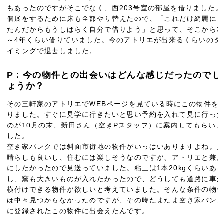
もあったのですがそこでなく、西203号室の部屋を借りました
個展をするために床も全部やり替えたので、「これだけ綺麗に
たんだからもうしばらく自分で借りよう」と思って、そこから
～4年くらい借りていました。今のアトリエが出来るくらいの
イミングで退去しました。
P：今の物件との出会いはどんな感じだったので
ょうか？
その三軒家のアトリエでWEBページを見ている時にこの物件
りました。すぐに見学に行きたいと思い予約を入れて見に行っ
のが10月の末、新田さん（空きPスタッフ）に案内してもらい
した。
空き家バンクでは斜面市街地の物件がいっぱいありますよね。
晴らしも良いし、住むには楽しそうなのですが、アトリエと兼
にしたかったので見送っていました。粘土は1本20kgくらいあ
し、窯も大きいものが入れたかったので、どうしても道路に車
横付けできる物件が欲しいと考えていました。そんな条件の物
は中々見つからなかったのですが、その時たまたま空き家バン
に登録されたこの物件に出会えたんです。